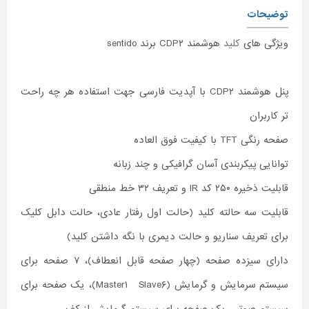
توضیحات
ویژگی های
کلید
هوشمند CDP۲ برند sentido
پنل هوشمند CDP۲ با آپدیت فارسی جهت استفاده هر چه راحت
تر کاربران
صفحه رنگی TFT با کیفیت فوق العاده
توانایی پیکربندی آسان گرافیکی و چند زبانه
قابلیت ذخیره ۲۵۰ کد IR و تعریف ۳۲ خط منطقی
قابلیت سه حالته کلید (حالت اول رفتار عادی، حالت دابل کلیک
برای تعریف سناریو و حالت دیمری با نگه داشتن کلید)
دارای سیزده صفحه (چهار صفحه قابل انعطاف)، ۷ صفحه برای
سیستم سرمایش و گرمایش (Master۱ Slave۶)، یک صفحه برای