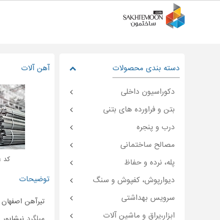
دسته بندی محصولات
آهن آلات
دکوراسیون داخلی
بتن و فراورده های بتنی
درب و پنجره
مصالح ساختمانی
کد : temoon-۴۵۷۳۹
پله، نرده و حفاظ
توضیحات
دیوارپوش، کفپوش و سنگ
سرویس بهداشتی
تیرآهن اصفهان 
ابزار،یراق و ماشین آلات
میلگرد
نیشابور و