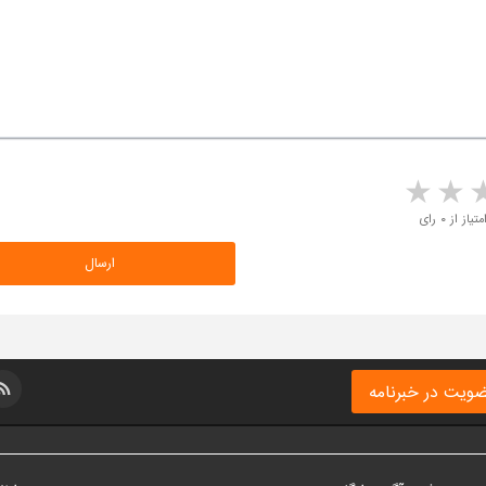
5 stars
4 stars
3 stars
2 sta
متیاز از ۰ رای
ویت در خبرنامه