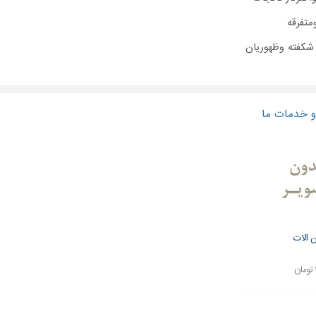
متفرقه
شکفته وظهوریان
 خدمات ما
 الات
ن