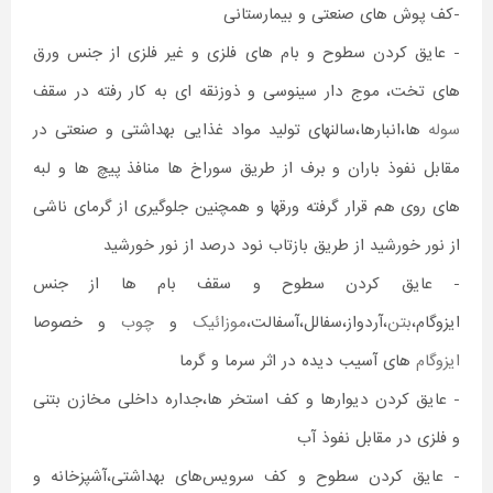
-کف پوش های صنعتی و بیمارستانی
- عایق کردن سطوح و بام های فلزی و غیر فلزی از جنس ورق
های تخت، موج دار سینوسی و ذوزنقه ای به کار رفته در سقف
سوله
ها،انبارها،سالنهای تولید مواد غذایی بهداشتی و صنعتی در
مقابل نفوذ باران و برف از طریق سوراخ ها منافذ پیچ ها و لبه
های روی هم قرار گرفته ورقها و همچنین جلوگیری از گرمای ناشی
از نور خورشید از طریق بازتاب نود درصد از نور خورشید
- عایق کردن سطوح و سقف بام ها از جنس
ایزوگام،
بتن
،آردواز،سفالل،آسفالت،
موزائیک
و
چوب
و خصوصا
ایزوگام
های آسیب دیده در اثر سرما و گرما
- عایق کردن دیوارها و کف استخر ها،جداره داخلی مخازن بتنی
و فلزی در مقابل نفوذ آب
- عایق کردن سطوح و کف سرویس‌های بهداشتی،آشپزخانه و