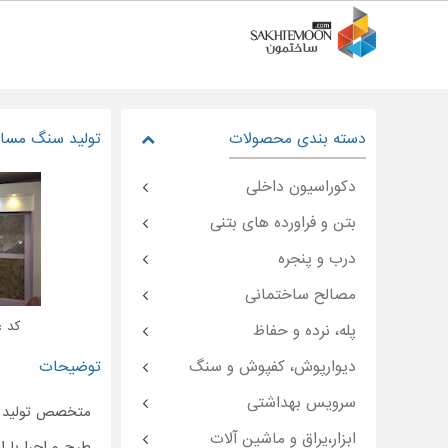
دسته بندی محصولات
تولید سنگ مساجد
دکوراسیون داخلی
بتن و فراورده های بتنی
درب و پنجره
مصالح ساختمانی
کد : temoon-۳۲۵۲۴
پله، نرده و حفاظ
دیوارپوش، کفپوش و سنگ
توضیحات
سرویس بهداشتی
متخصص تولید
ابزار،یراق و ماشین آلات
طرح و اجرا با ا