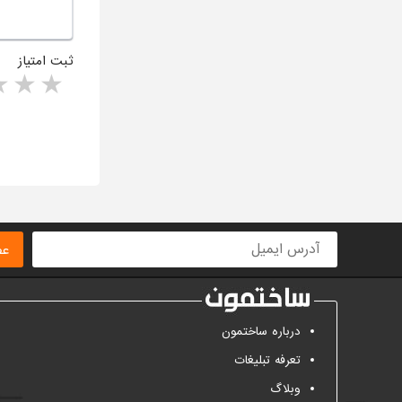
ثبت امتیاز
rs
1 star
ا
عض
درباره ساختمون
تعرفه تبلیغات
وبلاگ