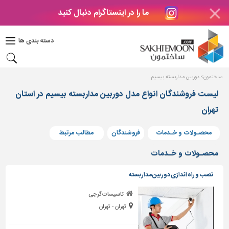
ما را در اینستاگرام دنبال کنید
دکوراسیون
داخلی
دسته بندی ها
بتن
و
فراورده
ساختمون
دوربین مداربسته بیسیم
های
بتنی
لیست فروشندگان انواع مدل دوربین مداربسته بیسیم در استان
تهران
درب
و
پنجره
محصـولات و خـدمات
فروشندگان
مطالب مرتبط
مصالح
محصـولات و خـدمات
ساختمانی
نصب و راه اندازی دوربین مداربسته
پله،
نرده
تاسیسات گرجی
و
تهران - تهران
حفاظ