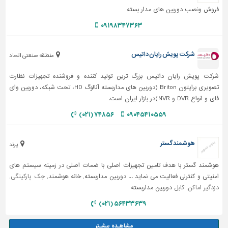
فروش ونصب دوربین های مدار بسته
۰۹۱۹۸۳۴۷۳۶۳
شرکت پویش رایان داتیس
منطقه صنعتی اتحاد
شرکت پویش رایان داتیس بزرگ ترین تولید کننده و فروشنده تجهیزات نظارت
تصویری برایتون Briton (دوربین های مداربسته آنالوگ HD، تحت شبکه، دوربین وای
فای و انواع DVR و NVR)در بازار ایران است.
۷۴۸۵۶ (۰۲۱)
۰۹۰۴۵۴۱۰۵۵۹
هوشمند گستر
پرند
هوشمند گستر با هدف تامین تجهیزات اصلی با ضمات اصلی در زمینه سیستم های
امنیتی و کنترلی فعالیت می نماید ... دوربین مداربسته, خانه هوشمند,
جک پارکینگی
,
دزدگیر اماکن
,
کابل
دوربین مداربسته
۵۶۴۳۳۶۳۹ (۰۲۱)