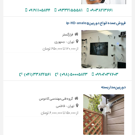
دیوارپوش،
کفپوش
۰۹۱۹۱۱۰۵۸۴۴
۰۹۳۳۲۱۵۵۵۸۱
۰۹۰۳۸۲۱۳۶۶۱
و
سنگ
فروش عمده انواع دوربین ip-HD-analog
سرویس
فرازگستر
بهداشتی
تهران - جمهوری
از ۱۲۰,۰۰۰ تا ۶۵۰,۰۰۰ تومان
ابزار،یراق
و
ماشین
آلات
۳۳۸۲۲۵۶۱ (۰۴۱)
۵۰۰۰۵۸۲۳ (۰۹۸)
۰۹۹۰۲۰۳۷۶۰۳
برقی،روشنایی،ایمنی
دوربین مداربسته
محوطه
سازی
گروه فنی مهندسی کادوس
و
تهران - فاطمی
نما
از ۱۵۰,۰۰۰ تا ۶,۰۰۰,۰۰۰ تومان
ساخت
و
ساز