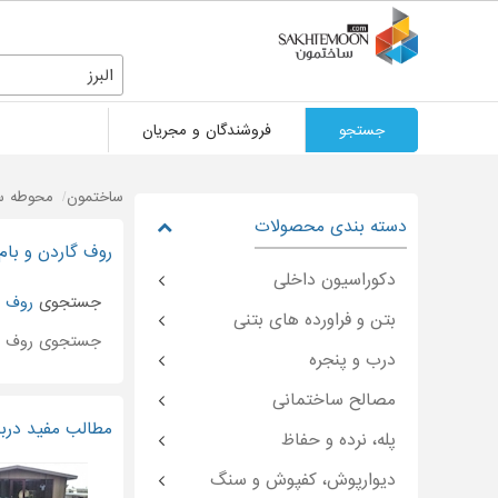
البرز
جستجو
فروشندگان و مجریان
ساختمون
محوطه سا
دسته بندی محصولات
روف گاردن و بام 
دکوراسیون داخلی
جستجوی
روف گ
بتن و فراورده های بتنی
جستجوی روف گ
درب و پنجره
مصالح ساختمانی
مطالب مفید دربا
پله، نرده و حفاظ
دیوارپوش، کفپوش و سنگ