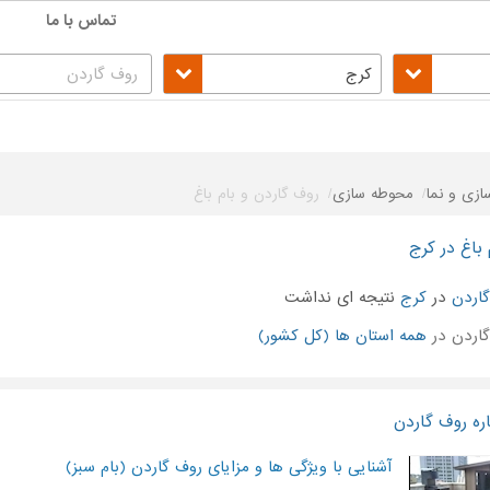
تماس با ما
کرج
زی و نما
محوطه سازی
روف گاردن و بام باغ
باغ در کرج
اردن
در
کرج
نتیجه ای نداشت
اردن در
همه استان ها (کل کشور)
ره روف گاردن
آشنایی با ویژگی ها و مزایای روف گاردن (بام سبز)