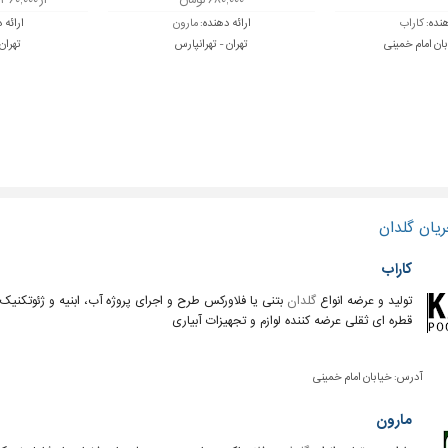
۶۸۰,۰۰۰ تومان
از ۳۶۰,۰۰۰ تا ۸۸۰,۰۰۰ تومان
هنده:
کاراب
ارائه دهنده:
مارون
ارائه 
بان امام خمینی
تهران - تهرانپارس
تهران
یان گلدان
کاراب
تولید و عرضه انواع
گلدان
بتنی یا فلاورکس طرح و اجرای پروژه آب، ابنیه و ژئوتکنیک
قطره ای ثقلی عرضه کننده لوازم و تجهیزات آبیاری
آدرس:
خیابان امام خمینی
مارون