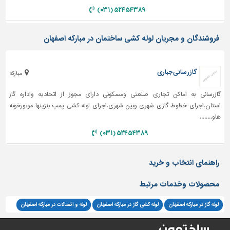
دیوارپوش،
۵۲۴۵۴۳۸۹ (۰۳۱)
کفپوش
و
سنگ
فروشندگان و مجریان لوله کشی ساختمان در مبارکه اصفهان
سرویس
بهداشتی
گازرسانی جباری
مبارکه
ابزار،یراق
گازرسانی به اماکن تجاری صنعتی ومسکونی دارای مجوز از اتحادیه واداره گاز
و
استان.اجرای خطوط گازی شهری وبین شهری.اجرای
لوله کشی
پمپ بنزینها موتورخونه
ماشین
آلات
هاو........
۵۲۴۵۴۳۸۹ (۰۳۱)
برقی،روشنایی،ایمنی
محوطه
راهنمای انتخاب و خرید
سازی
و
محصولات وخدمات مرتبط
نما
لوله گاز در مبارکه اصفهان
لوله کشی گاز در مبارکه اصفهان
لوله و اتصالات در مبارکه اصفهان
ساخت
و
ساز