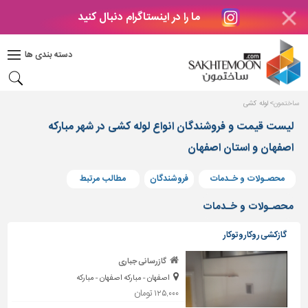
ما را در اینستاگرام دنبال کنید
دکوراسیون
داخلی
دسته بندی ها
بتن
و
فراورده
ساختمون
لوله کشی
های
بتنی
لیست قیمت و فروشندگان انواع لوله کشی در شهر مبارکه
اصفهان و استان اصفهان
درب
و
پنجره
محصـولات و خـدمات
فروشندگان
مطالب مرتبط
مصالح
محصـولات و خـدمات
ساختمانی
گازکشی روکاروتوکار
پله،
نرده
گازرسانی جباری
و
اصفهان - مبارکه اصفهان - مبارکه
حفاظ
۱۲۵,۰۰۰ تومان