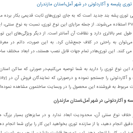
توری پلیسه و آکاردئونی در شهر آمل،استان مازندران
عی توری‌ پشه بند جدید است که به جای توری‌های ثابت قدیمی بکار برده می
P
استفاده می‌شوند. از جمله مزایای این نوع توری، نسبت به نوع سنتی، ا
ول عمر بالاتری دارد و نظافت آن آسانتر است. از دیگر ویژگی‌های این تو
، می‌توان به راحتی در کلاف جمع‌شان کرد. به این صورت، دائم در معر
ا می کنند. این توری‌هادر تمام جهات قابل نصب هستند، در ابعاد مختلف سا
 این نوع توری را دارید به شما توصیه می‌کنیم،در صورتی که ساکن استان 
 و آکاردئونی
را جستجو نموده و درصورتی‌ که نمایندگان فروش آن در {
city
ت مربوط به فروشنده این محصول را در وبسایت ساختمون مشاهده نموده‌ای
سه
و آکاردئونی در شهر آمل،استان مازندران
ر خلاف نوع سنتی آن، محدودیت ابعاد ندارد و در سایزهای بسیار بزرگ 
 دقیق انجام دهید، یا از سازنده توری بخواهید این کار را برای شما انجام ده
هید این کار را انجام دهد. این توری‌ها قابلیت بازشدن از چپ به راست، 