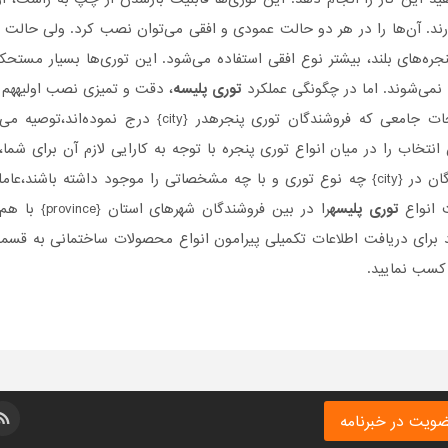
رند. آن‌ها را در هر دو حالت عمودی و افقی می‌توان نصب کرد. ولی حالت عم
پنجره‌های بلند، بیشتر نوع افقی استفاده می‌شود. این توری‌ها بسیار مستح
 نمی‌شوند. اما در چگونگی عملکرد
توری پلیسه
، دقت و تمیزی نصب اولیههم ب
حات جامعی که فروشندگان توری پنجرهدر {
city
} درج نموده‌اند،توصیه می‌
ن انتخاب را در میان انواع توری پنجره با توجه به کارایی لازم آن برای شما
ان در {
city
} چه نوع توری و با چه مشخصاتی را موجود داشته باشند،عاملی 
 انواع
توری پلیسه
را در بین فروشندگان شهرهای استان {
province
} با هم
د برای دریافت اطلاعات تکمیلی پیرامون انواع محصولات ساختمانی به ق
 کسب نمایید.
ویت در خبرنامه