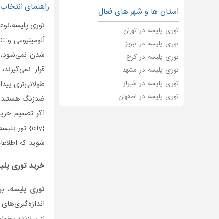
راهنمای انتخاب 
استان ها و شهر های فعال
توری‌ پلیسه،نو
توری پلیسه در تهران
آلومینیومی و
VC
توری پلیسه در تبریز
شدن نمی‌شود، ط
توری پلیسه در کرج
قرار نمی‌گیرند
توری پلیسه در مشهد
توری پلیسه در شیراز
طولانی‌تری پید
توری پلیسه در اصفهان
ضدزنگ هستند.
اگر تصمیم خرید
{
city
} تور پلیسه
شوید که اطلاعا
خرید
توری پلی
توری پلیسه
، ب
اندازه‌گیری‌های
از سازنده بخوا