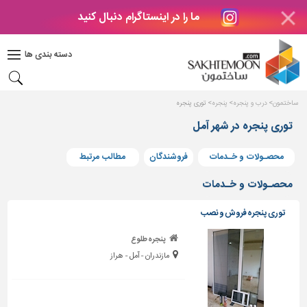
ما را در اینستاگرام دنبال کنید
دکوراسیون
داخلی
دسته بندی ها
بتن
و
فراورده
ساختمون
درب و پنجره
پنجره
توری پنجره
های
بتنی
توری پنجره در شهر آمل
درب
محصـولات و خـدمات
فروشندگان
مطالب مرتبط
و
پنجره
محصـولات و خـدمات
مصالح
توری پنجره فروش و نصب
ساختمانی
پنجره طلوع
پله،
مازندران - آمل - هراز
نرده
و
حفاظ