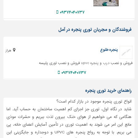
دیوارپوش،
کفپوش
۰۹۳۷۴۰۴۰۷۳۷
و
سنگ
فروشندگان و مجریان توری پنجره در آمل
سرویس
بهداشتی
پنجره طلوع
ابزار،یراق
هراز
و
فروش و نصب
درب
و
پنجره upvc
فروش و نصب توری پلیسه
ماشین
آلات
۰۹۳۷۴۰۴۰۷۳۷
برقی،روشنایی،ایمنی
راهنمای خرید توری پنجره
محوطه
سازی
انواع توری پنجره موجود در بازار کدام است؟
و
شاید در نگاه اول، توری جز اجزای کم اهمیت ساختمان به حساب آید. اما
نما
هنگامی که می خواهیم از هوای خنک بیرون لذت ببریم و حشرات موذی
ساخت
مانع این امر می شوند به اهمیت توری در تأمین آسایش اعضای خانه، پی
و
می بریم. با توجه به رواج پنجره های UPVC و دوجداره و جایگزینی این
ساز