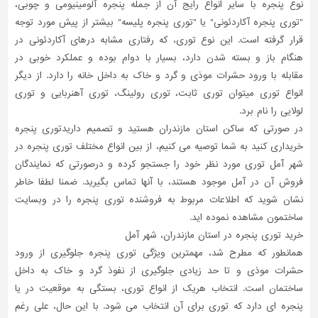
نوع پنجره با سایر انواع رایج آن از جمله پنجره آلومینیومی و چوبی،
"توری پنجره آکاردئونی" یا "توری پنجره پلیسه" بیشتر از پیش مورد توجه
تاسیسات
ساختمان
قرار گرفته است. این نوع توری، که رفتاری مشابه درهای آکاردئونی در
هنگام باز و بسته شدن دارد، بسیار با دوام بوده و عملکرد خوبی در
شهرسازی،
مقابله با ورود حشرات موذی و گرد و خاک به داخل خانه را دارد. از دیگر
ترافیک
انواع توری میتوان توری ثابت، توری رولینگ، توری آهنربایی و توری
و
سازه
لولایی را نام برد.
در صورتی که ساکن استان مازندران هستید و تصمیم داریدتوری پنجره
سایر
خریداری کنید به شما توصیه می کنیم، از بین انواع مختلف توری پنجره در
شهر آمل توری مورد نظر خود را جستجو کرده و درصورتی که نمایندگان
فروش آن در آمل موجود هستند، با آنها تماس بگیرید. ضمنا لطفا خاطر
نشان شوید که اطلاعات مربوط به فروشنده توری پنجره را در وبسایت
ساختمون مشاهده نموده اید.
خرید توری پنجره در استان مازندران، شهر آمل
همانطور که مطرح شد، مهمترین ویژگی توری پنجره جلوگیری از ورود
حشرات موذی و تا حد زیادی جلوگیری از نفوذ گرد و خاک به داخل
ساختمان است. انتخاب هریک از انواع توری، بستگی به موقعیت در یا
پنجره ای دارد که توری برای آن انتخاب می شود. با این حال، علی رغم