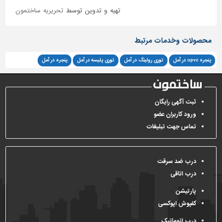
تهیه و تدوین توسط
تحریریه ساختمون
محصولات وخدمات مرتبط
پنجره upvc در آمل
توری رولینگ در آمل
توری پلیسه در آمل
پنجره در آمل
ثبت آگهی رایگان
ورود کاربران عضو
تماس جهت تبلیغات
درب ضد سرقت
درب اتاقی
پارتیشن
کفپوش اپوکسی
درب اتوماتیک