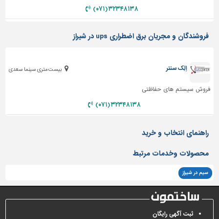
دیوارپوش،
۳۲۳۴۸۱۳۸ (۰۷۱)
کفپوش
و
سنگ
فروشندگان و مجریان برق اضطراری ups در شیراز
سرویس
بهداشتی
اِلِک سنتر
بیست متری سینما سعدی
ابزار،یراق
فروش سیستم های حفاظتی
و
ماشین
۳۲۳۴۸۱۳۸ (۰۷۱)
آلات
برقی،روشنایی،ایمنی
راهنمای انتخاب و خرید
محوطه
محصولات وخدمات مرتبط
سازی
و
سیم در شیراز
نما
ساخت
و
ثبت آگهی رایگان
ساز