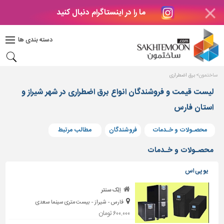
ما را در اینستاگرام دنبال کنید
دکوراسیون
داخلی
دسته بندی ها
بتن
و
فراورده
ساختمون
برق اضطراری
های
بتنی
لیست قیمت و فروشندگان انواع برق اضطراری در شهر شیراز و
استان فارس
درب
و
پنجره
محصـولات و خـدمات
فروشندگان
مطالب مرتبط
مصالح
محصـولات و خـدمات
ساختمانی
یو پی اس
پله،
نرده
اِلِک سنتر
و
فارس - شیراز - بیست متری سینما سعدی
حفاظ
۶۰۰,۰۰۰ تومان