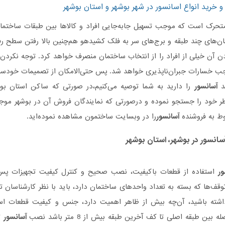
و خرید انواع اسانسور در شهر بوشهر و استان بوشهر
تحرک است که موجب تسهیل جابه‌جایی افراد و کالاها بین طبقات ساختمان‌ه
مان‌های چند طبقه و برج‌های سر به فلک کشیدهو هم‌چنین بالا رفتن سطح رف
دن آن خیلی‌ از افراد را از انتخاب ساختمان منصرف خواهد کرد. توجه نکرد
ب خسارات جبران‌ناپذیری خواهد شد. پس حتی‌الامکان از تصمیمات خودسران
ید
آسانسور
را دارید به شما توصیه می‌کنیم،در صورتی که ساکن استان بوش
ر خود را جستجو نموده و درصورتی‌ که نمایندگان فروش آن در بوشهر موجود
وط به فروشنده
آسانسور
را در وبسایت ساختمون مشاهده نموده‌اید.
سانسور
در بوشهر، استان بوشهر
ور
استفاده از قطعات باکیفیت، نصب صحیح و کنترل کیفیت تجهیزات پس ا
وقف‌ها که بسته به تعداد واحدهای ساختمان دارد، باید با نظر کارشناسان
اشته باشید، آن‌چه بیش از ظاهر اهمیت دارد، جنس و کیفیت قطعات است. ا
ین طبقه اصلی تا کف آخرین طبقه بیش از 8 متر باشد نصب
آسانسور