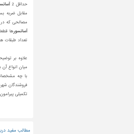
حداقل 2
آسانسو
مقابل ضربه بس
مصالحی که در س
آسانسور
ها قطعا
تعداد طبقات هم
علاوه بر توضیح
میان انواع آن ب
با چه مشخصاتی
فروشندگان شهرها
تکمیلی پیرامون
مطالب مفید دربا