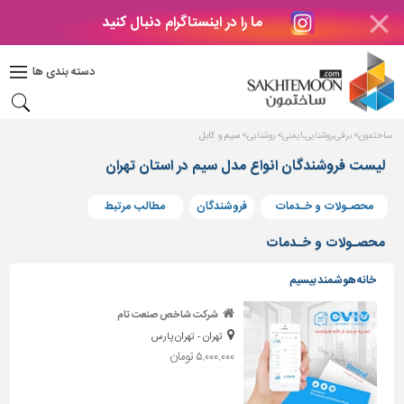
ما را در اینستاگرام دنبال کنید
دکوراسیون
داخلی
دسته بندی ها
بتن
و
فراورده
ساختمون
برقی،روشنایی،ایمنی
روشنایی
سیم و کابل
های
بتنی
لیست فروشندگان انواع مدل سیم در استان تهران
درب
محصـولات و خـدمات
فروشندگان
مطالب مرتبط
و
پنجره
محصـولات و خـدمات
مصالح
خانه هوشمند بیسیم
ساختمانی
شرکت شاخص صنعت تام
پله،
تهران - تهران پارس
نرده
و
۵,۰۰۰,۰۰۰ تومان
حفاظ