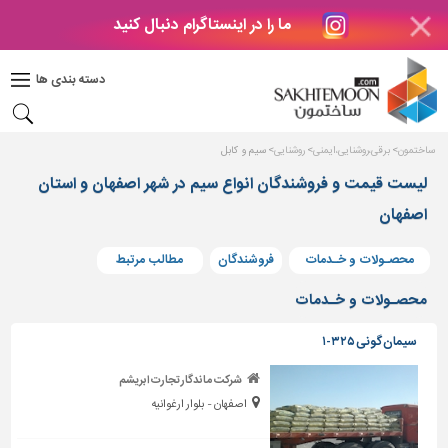
ما را در اینستاگرام دنبال کنید
دکوراسیون
داخلی
دسته بندی ها
بتن
و
فراورده
ساختمون
برقی،روشنایی،ایمنی
روشنایی
سیم و کابل
های
بتنی
لیست قیمت و فروشندگان انواع سیم در شهر اصفهان و استان
اصفهان
درب
و
پنجره
محصـولات و خـدمات
فروشندگان
مطالب مرتبط
مصالح
محصـولات و خـدمات
ساختمانی
سیمان گونی ۳۲۵-۱
پله،
نرده
شرکت ماندگار تجارت ابریشم
و
اصفهان - بلوار ارغوانیه
حفاظ