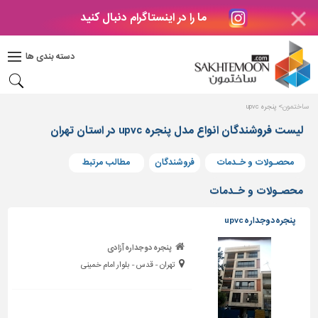
ما را در اینستاگرام دنبال کنید
دکوراسیون
داخلی
دسته بندی ها
بتن
و
فراورده
ساختمون
پنجره upvc
های
بتنی
لیست فروشندگان انواع مدل پنجره upvc در استان تهران
درب
محصـولات و خـدمات
فروشندگان
مطالب مرتبط
و
پنجره
محصـولات و خـدمات
مصالح
پنجره دوجداره upvc
ساختمانی
پنجره دوجداره آزادی
پله،
تهران - قدس - بلوار امام خمینی
نرده
و
حفاظ