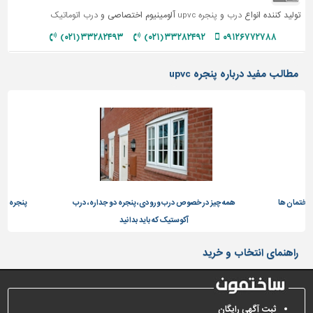
تولید کننده انواع
درب
و
پنجره upvc
آلومینیوم اختصاصی و
درب اتوماتیک
۳۳۲۸۲۴۹۳ (۰۲۱)
۳۳۲۸۲۴۹۲ (۰۲۱)
۰۹۱۲۶۷۷۲۷۸۸
مطالب مفید درباره پنجره upvc
مان ها
همه چیز در خصوص درب ورودی، پنجره دو جداره، درب
پنجره دو جدار
آکوستیک که باید بدانید
راهنمای انتخاب و خرید
ثبت آگهی رایگان