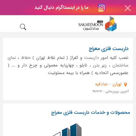
ما را در اینستاگرام دنبال کنید
داربست فلزی معراج
نصب کلیه امور
داربست
و کفراژ ( تمام نقاط تهران )
حفاظ
،
نمای
ساختمان
، زیر
بتن
، تابلو ، چهارپایه معمولی و چرخ دار و ... (
عضورسمی اتحادیه ) همراه با بیمه مسئولیت
تهران - صادقیه
آخرین بروزرسانی : ۹۹/۱۲/۱۲
محصولات و خدمات داربست فلزی معراج