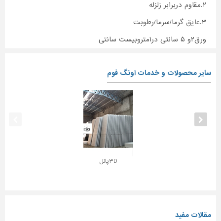
۲.مقاوم دربرابر زلزله
۳.
عایق
گرما/سرما/رطوبت
ورق۲و ۵ سانتی در۱متروبیست سانتی
سایر محصولات و خدمات اونگ فوم
۳Dپانل
مقالات مفید