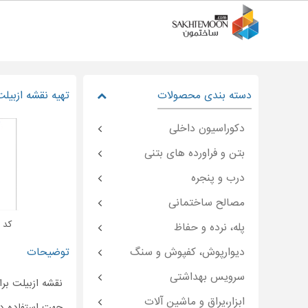
دسته بندی محصولات
تهیه نقشه ازبیلت
دکوراسیون داخلی
بتن و فراورده های بتنی
درب و پنجره
مصالح ساختمانی
کد : oon-۴۹۱۷۷
پله، نرده و حفاظ
دیوارپوش، کفپوش و سنگ
توضیحات
سرویس بهداشتی
نقشه ازبیلت بر
ابزار،یراق و ماشین آلات
جهت استفاده د