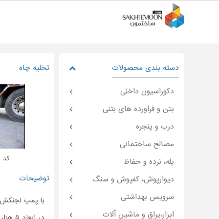
دسته بندی محصولات
تخلیه چاه
دکوراسیون داخلی
بتن و فراورده های بتنی
درب و پنجره
مصالح ساختمانی
کد : moon-۴۹۰۸۸
پله، نرده و حفاظ
توضیحات
دیوارپوش، کفپوش و سنگ
سرویس بهداشتی
با پمپ لجنکش 
ابزار،یراق و ماشین آلات
در ابعاد ۵ هزار لیتری