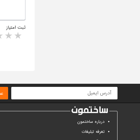
ثبت امتیاز
rs
1 star
ا
عض
درباره ساختمون
تعرفه تبلیغات