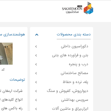
دسته بندی محصولات
هوشمندسازی سا
دکوراسیون داخلی
بتن و فراورده های بتنی
درب و پنجره
کد : moon-۴۷۹۲۷
مصالح ساختمانی
توضیحات
پله، نرده و حفاظ
دیوارپوش، کفپوش و سنگ
شرکت ارمغان تو
سرویس بهداشتی
انواع کلیدهای
رله باکس های ت
ابزار،یراق و ماشین آلات