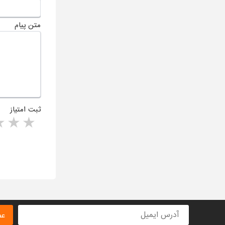
متن پیام
ثبت امتیاز
rs
1 star
ا
عض