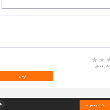
5 stars
4 stars
3 stars
2 sta
متیاز از ۰ رای
ویت در خبرنامه