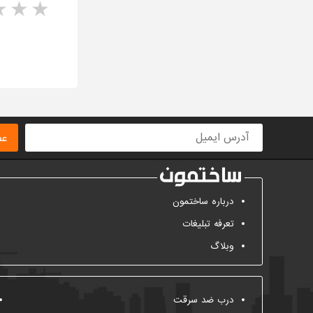
rs
1 star
ا
عض
درباره ساختمون
تعرفه تبلیغات
وبلاگ
درب ضد سرقت