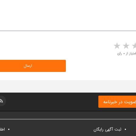
5 stars
4 stars
3 stars
2 sta
متیاز از ۰ رای
ویت در خبرنامه
ثبت آگهی رایگان
اطل