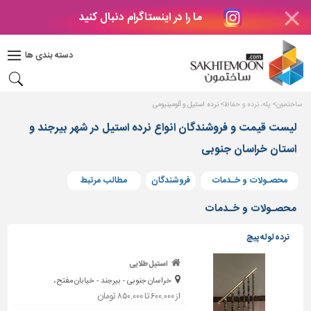
ما را در اینستاگرام دنبال کنید
دکوراسیون
داخلی
دسته بندی ها
بتن
و
فراورده
ساختمون
پله، نرده و حفاظ
نرده استیل و آلومینیومی
های
بتنی
لیست قیمت و فروشندگان انواع نرده استیل در شهر بیرجند و
استان خراسان جنوبی
درب
و
پنجره
محصـولات و خـدمات
فروشندگان
مطالب مرتبط
مصالح
محصـولات و خـدمات
ساختمانی
نرده لوله پیچ
پله،
نرده
استیل طلایی
و
خراسان جنوبی - بیرجند - خیابان مفتح،
حفاظ
از ۶۰۰,۰۰۰ تا ۸۵۰,۰۰۰ تومان