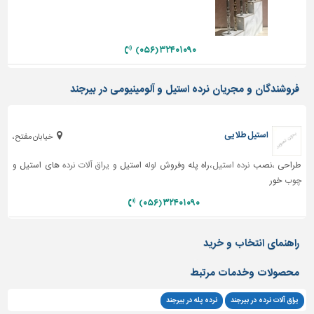
دیوارپوش،
کفپوش
و
سنگ
۳۲۴۰۱۰۹۰ (۰۵۶)
سرویس
فروشندگان و مجریان نرده استیل و آلومینیومی در بیرجند
بهداشتی
ابزار،یراق
و
استیل طلایی
خیابان مفتح،
ماشین
آلات
طراحی ،نصب
نرده استیل
،راه پله وفروش
لوله
استیل و
یراق آلات نرده
های استیل و
چوب
خور
برقی،روشنایی،ایمنی
۳۲۴۰۱۰۹۰ (۰۵۶)
محوطه
سازی
و
راهنمای انتخاب و خرید
نما
محصولات وخدمات مرتبط
ساخت
و
یراق آلات نرده در بیرجند
نرده پله در بیرجند
ساز