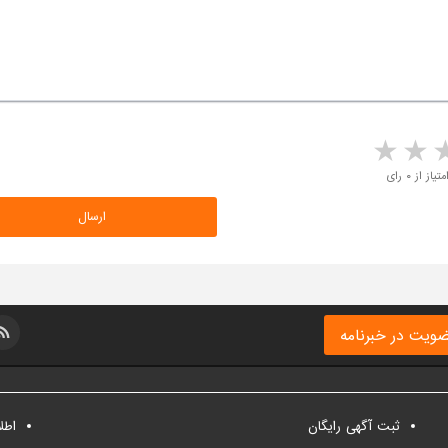
5 stars
4 stars
3 stars
2 sta
متیاز از ۰ رای
ویت در خبرنامه
ثبت آگهی رایگان
اطل