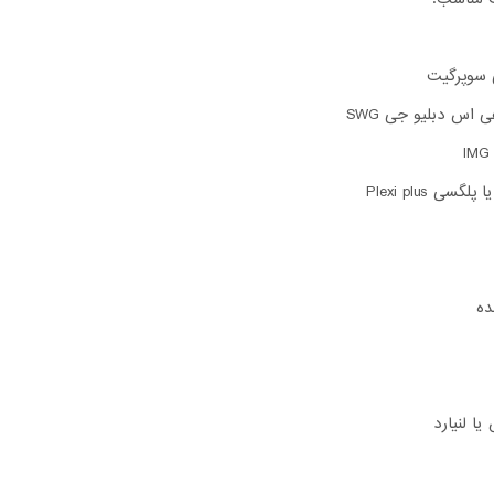
 سوپرگیت
 اس دبلیو جی SWG
لگسی Plexi plus
ده
ا لنیارد