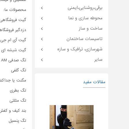
برقی،روشنایی،ایمنی
محصولات ما:
محوطه سازی و نما
گیت فروشگاهی
ساخت و ساز
دزدگیر فروشگاهی
تاسیسات ساختمان
گیت آی ام جی IMG
شهرسازی، ترافیک و سازه
گیت
شیشه
ای یا پ
سایر
تگ صدفی AM
تگ گلفی
مگنت یا جداکنن
مقالات مفید
تگ بطری
تگ مثلثی
بند کیف و کفش ی
تگ پنسیل