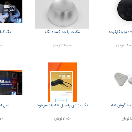
مگنت یا جدا کننده تگ
تگ گلفی am در
۲۵۰,۰۰۰ تومان
۱,۹۰۰ 
سه گوش AM
تگ مدادی پنسیل AM بند سرخود
لیبل AM درجه یک
مان
۲,۰۵۰ تومان
۳۷۰ ت