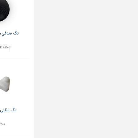
تگ صدفی am نو و کارکرده
از ۸۵۰ تا ۱,۸۰۰ تومان
تگ مثلثی 
۱,۷۰۰ تو