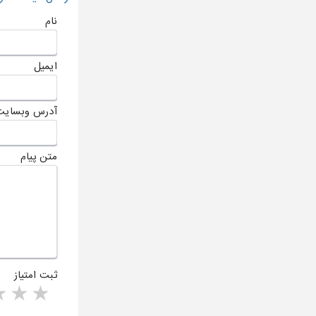
نام
ایمیل
آدرس وبسایت
متن پیام
ثبت امتیاز
rs
1 star
ا