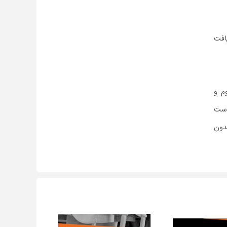
افت
م و
دست
دون