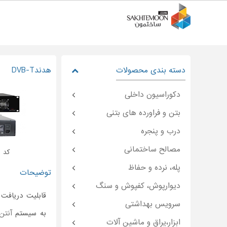
دسته بندی محصولات
هدندDVB-T
دکوراسیون داخلی
بتن و فراورده های بتنی
درب و پنجره
مصالح ساختمانی
کد : moon-۳۷۰۹۲
پله، نرده و حفاظ
توضیحات
دیوارپوش، کفپوش و سنگ
سرویس بهداشتی
به سیستم
آنتن
ابزار،یراق و ماشین آلات