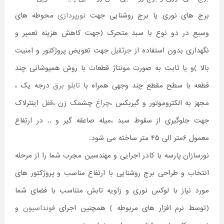
برج های نوری یا برج روشنایی جهت
نورپردازی
محوطه های
وسیع در دو نوع با سبد متحرک (جهت کاهش هزینه تعمیر و
نگهداری بدون استفاده از
جرثقیل
جهت تعویض پروژکتور و امنیت
بالا )و یا ثابت به صورت مونتاژ قطعات با روش همپوشانی چند
قطعه با سطح مقطع چند وجهی همراه با
تابلو برق
درجه یک ،
مجهز به الکتروموتور و گیربکس ،
چراغ
چشمک زن ،
قفل
اینترلاک
جهت جلوگیری از سقوط سبد ،میله صاعقه گیر و .. در ارتفاع
معمول ۶متر الی ۴۵ متر ساخته می شود.
نورسازان پارسه با کادر اجرایی و مهندسین مجرب شما را از مرحله
انتخاب و طراحی برج روشنایی با ارتفاع مناسب و پروژکتور های
مورد نیاز با لوکس نوری و زاویه تابش متناسب با فضای شما
(توسط نرم افزار های مربوطه ) همچنین اجرای
فونداسیون
و