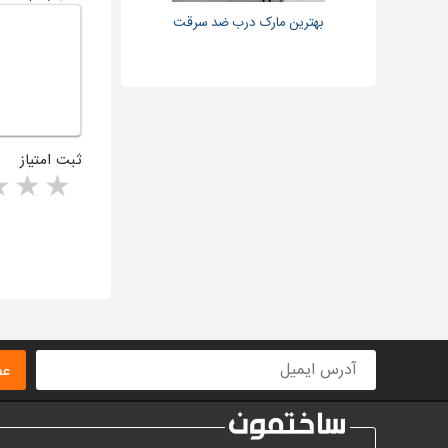
بهترین مارک درب ضد سرقت
ثبت امتیاز
rs
1 star
ا
عض