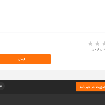
5 stars
4 stars
3 stars
2 sta
متیاز از ۰ رای
ویت در خبرنامه