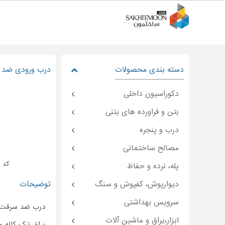
دسته بندی محصولات
درب ورودی ضد 
دکوراسیون داخلی
بتن و فراورده های بتنی
درب و پنجره
مصالح ساختمانی
کد : moon-۳۱۹۵۰
پله، نرده و حفاظ
دیوارپوش، کفپوش و سنگ
توضیحات
سرویس بهداشتی
درب ضد سرقت ت
ابزار،یراق و ماشین آلات
یراق ترک کاله ورق ۸ میل رنگ الکتر