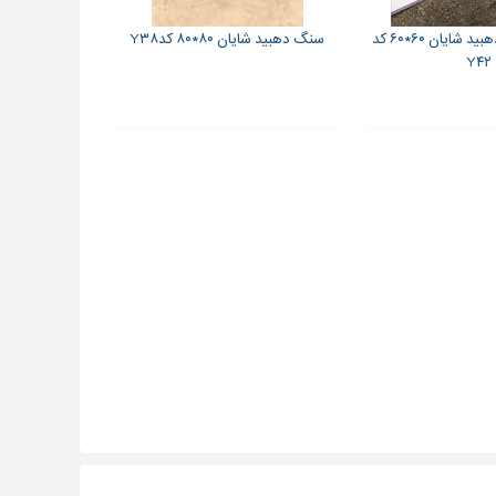
سنگ مرمریت دهبید شایان ۶۰*۶۰ کد
سنگ دهبید شایان ۸۰*۸۰ کدY۳۸
Y۴۲