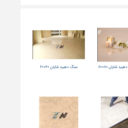
د شایان ۸۰*۸۰
سنگ دهبید شایان ۶۰*۶۰