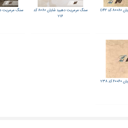
کد D۴۲
سنگ مرمریت دهبید شایان ۸۰۸۰ کد
Y۱۶
کد Y۳۸