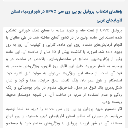
تاسیسات
راهنمای انتخاب پروفیل یو پی وی سی UPVC در شهر ارومیه، استان
ساختمان
آذربایجان غربی
شهرسازی،
پروفیل UPVC
از نفت خام و کلرید سدیم یا همان نمک خوراکی تشکیل
ترافیک
شده است. این ماده اولین بار در کشور آلمان ساخته شد. در طی سالیان با
و
سازه
انجام آزمایش‌های متعدد روی این ماده، کارایی و کیفیت آن روز به روز
بهبود داده شد. امروزه با گذشت بیش از 50 سال از ساخت آن، این ماده
سایر
یکی از پرکاربردترین مصالح در ساختمان‌سازی، بالاخص در ساخت در و
پنجره، به شمار می‌رود. دلیل این اقبال روز افزون، ویژگی‌های منحصر به
فرد آن است. از جمله این ویژگی‌ها می‌توان به موارد ذیل اشاره کرد.
استحکام و طول عمر بالا، رنگ ثابت، عایق حرارت، صدا و گرد و غبار،
شکل‌پذیری بالا، تنوع در مدل، ضدحریق، مقاوم در برابر پوسیدگی و زنگ
زدگی و عدم استفاده از سرب در ساخت آن، در نتیجه دوستدار محیط
زیست بودن.
اگر تصمیم خرید
پروفیل یو پی وی سی
UPVC را دارید به شما توصیه
می‌کنیم، در صورتی که ساکن استان آذربایجان غربی هستید، از بین انواع
مختلف آن در شهر ارومیه پروفیل با ویژگی‌های مدنظر خود را جستجو