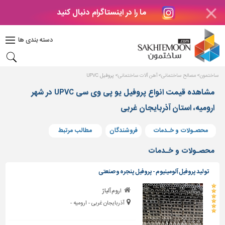
ما را در اینستاگرام دنبال کنید
دکوراسیون
داخلی
دسته بندی ها
بتن
و
فراورده
ساختمون
مصالح ساختمانی
آهن آلات ساختمانی
پروفیل UPVC
های
بتنی
مشاهده قیمت انواع پروفیل یو پی وی سی UPVC در شهر
ارومیه، استان آذربایجان غربی
درب
و
پنجره
محصـولات و خـدمات
فروشندگان
مطالب مرتبط
مصالح
محصـولات و خـدمات
ساختمانی
تولید پروفیل آلومینیوم - پروفیل پنجره و صنعتی
پله،
نرده
اروم آلیاژ
و
آذربایجان غربی - ارومیه -
حفاظ