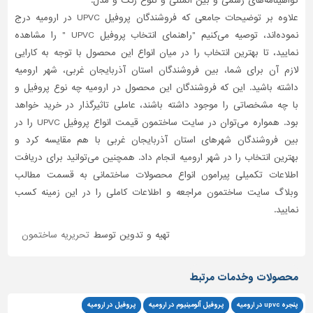
گواهینامه‌های رسمی و بین المللی و تنوع رنگ و مدل.
علاوه بر توضیحات جامعی که فروشندگان پروفیل UPVC در ارومیه درج
نموده‌اند، توصیه می‌کنیم "راهنمای انتخاب پروفیل UPVC " را مشاهده
نمایید، تا بهترین انتخاب را در میان انواع این محصول با توجه به کارایی
لازم آن برای شما، بین فروشندگان استان آذربایجان غربی، شهر ارومیه
داشته باشید. این که فروشندگان این محصول در ارومیه چه نوع پروفیل و
با چه مشخصاتی را موجود داشته باشند، عاملی تاثیر‌گذار در خرید خواهد
بود. همواره می‌توان در سایت ساختمون قیمت انواع پروفیل UPVC را در
بین فروشندگان شهرهای استان آذربایجان غربی با هم مقایسه کرد و
بهترین انتخاب را در شهر ارومیه انجام داد. همچنین می‌توانید برای دریافت
اطلاعات تکمیلی پیرامون انواع محصولات ساختمانی به قسمت مطالب
وبلاگ سایت ساختمون مراجعه و اطلاعات کاملی را در این زمینه کسب
نمایید.
تهیه و تدوین توسط
تحریریه ساختمون
محصولات وخدمات مرتبط
پنجره upvc در ارومیه
پروفیل آلومینیوم در ارومیه
پروفیل در ارومیه