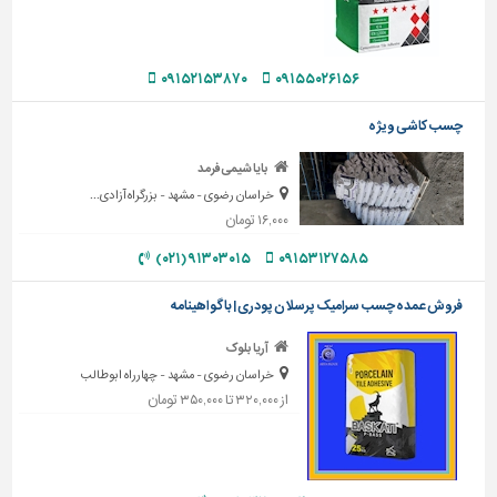
دیوارپوش،
کفپوش
و
سنگ
۰۹۱۵۲۱۵۳۸۷۰
۰۹۱۵۵۰۲۶۱۵۶
سرویس
چسب کاشی ویژه
بهداشتی
بایا شیمی فرمد
ابزار،یراق
خراسان رضوی - مشهد - بزرگراه آزادی...
و
۱۶,۰۰۰ تومان
ماشین
آلات
۹۱۳۰۳۰۱۵ (۰۲۱)
۰۹۱۵۳۱۲۷۵۸۵
برقی،روشنایی،ایمنی
فروش عمده چسب سرامیک پرسلان پودری | با گواهینامه
محوطه
آریا بلوک
سازی
خراسان رضوی - مشهد - چهارراه ابوطالب
و
از ۳۲۰,۰۰۰ تا ۳۵۰,۰۰۰ تومان
نما
ساخت
و
ساز