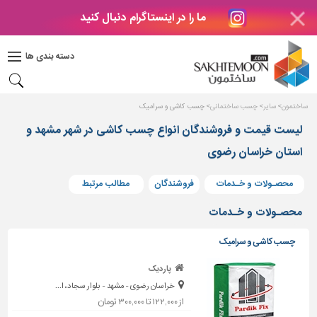
ما را در اینستاگرام دنبال کنید
دکوراسیون
داخلی
دسته بندی ها
بتن
و
فراورده
ساختمون
سایر
چسب ساختمانی
چسب کاشی و سرامیک
های
بتنی
لیست قیمت و فروشندگان انواع چسب کاشی در شهر مشهد و
استان خراسان رضوی
درب
و
پنجره
محصـولات و خـدمات
فروشندگان
مطالب مرتبط
مصالح
محصـولات و خـدمات
ساختمانی
چسب کاشی و سرامیک
پله،
نرده
پاردیک
و
خراسان رضوی - مشهد - بلوار سجاد، ا...
حفاظ
از ۱۲۲,۰۰۰ تا ۳۰۰,۰۰۰ تومان