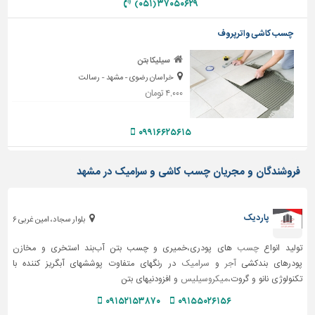
۳۷۰۵۰۶۲۹ (۰۵۱)
تاسیسات
چسب کاشی واترپروف
ساختمان
سیلیکا بتن
شهرسازی،
ترافیک
خراسان رضوی - مشهد - رسالت
و
۴,۰۰۰ تومان
سازه
۰۹۹۱۶۶۲۵۶۱۵
سایر
فروشندگان و مجریان چسب کاشی و سرامیک در مشهد
پاردیک
بلوار سجاد، امین غربی ۶
تولید انواع
چسب
های پودری،خمیری و چسب بتن آب‌بند استخری و مخازن
پودرهای بندکشی
آجر
و
سرامیک
در رنگهای متفاوت پوششهای آبگریز کننده با
تکنولوژی نانو و گروت،
میکروسیلیس
و افزودنیهای بتن
۰۹۱۵۲۱۵۳۸۷۰
۰۹۱۵۵۰۲۶۱۵۶