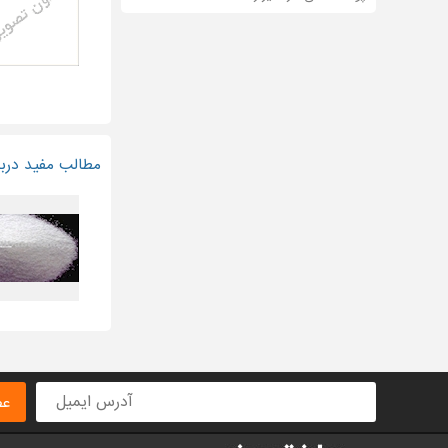
مطالب مفید دربا
عض