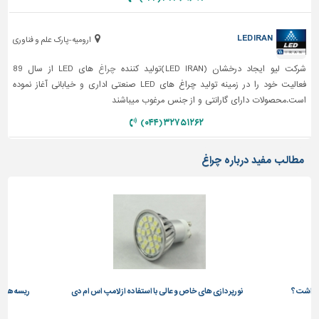
تاسیسات
ساختمان
LED IRAN
ارومیه-پارک علم و فناوری
شهرسازی،
شرکت لیو ایجاد درخشان (LED IRAN)تولید کننده
چراغ
های LED از سال 89
ترافیک
فعالیت خود را در زمینه تولید چراغ های LED صنعتی اداری و خیابانی آغاز نموده
و
است.محصولات دارای گارانتی و از جنس مرغوب میباشند
سازه
۳۲۷۵۱۲۶۲ (۰۴۴)
سایر
مطالب مفید درباره چراغ
جه داشت؟
نورپردازی های خاص و عالی با استفاده از لامپ اس ام دی
ریسه های ا