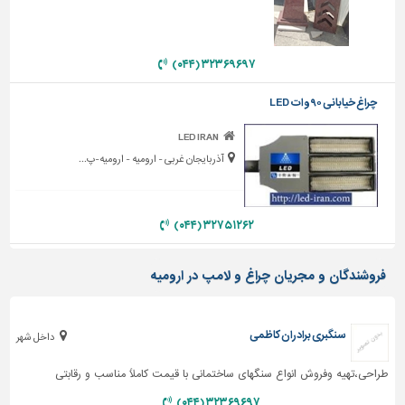
دیوارپوش،
کفپوش
و
سنگ
۳۲۳۶۹۶۹۷ (۰۴۴)
سرویس
چراغ خیابانی ۹۰ وات LED
بهداشتی
LED IRAN
ابزار،یراق
آذربایجان غربی - ارومیه - ارومیه-پ...
و
ماشین
آلات
۳۲۷۵۱۲۶۲ (۰۴۴)
برقی،روشنایی،ایمنی
محوطه
فروشندگان و مجریان چراغ و لامپ در ارومیه
سازی
و
نما
سنگبری برادران کاظمی
داخل شهر
ساخت
طراحی،تهیه وفروش انواع سنگهای ساختمانی با قیمت کاملاً مناسب و رقابتی
و
ساز
۳۲۳۶۹۶۹۷ (۰۴۴)