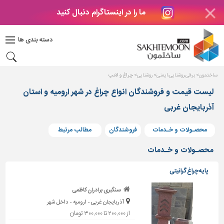
ما را در اینستاگرام دنبال کنید
دکوراسیون
داخلی
دسته بندی ها
بتن
و
فراورده
ساختمون
برقی،روشنایی،ایمنی
روشنایی
چراغ و لامپ
های
بتنی
لیست قیمت و فروشندگان انواع چراغ در شهر ارومیه و استان
آذربایجان غربی
درب
و
پنجره
محصـولات و خـدمات
فروشندگان
مطالب مرتبط
مصالح
محصـولات و خـدمات
ساختمانی
پایه چراغ گرانیتی
پله،
نرده
سنگبری برادران کاظمی
و
آذربایجان غربی - ارومیه - داخل شهر
حفاظ
از ۲۰۰,۰۰۰ تا ۳۰۰,۰۰۰ تومان