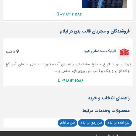
دیوارپوش،
کفپوش
۰۹۱۸۱۴۱۱۵۸۶
و
سنگ
فروشندگان و مجریان قالب بتن در ایلام
سرویس
بهداشتی
ابزار،یراق
کلینیک ساختمانی هیوا
فاطمیه
و
ماشین
تهیه و تولید انواع
مصالح ساختمانی
پایه
بتن آماده
تیرچه صنعتی
سیمان
آجر
گچ
آلات
اجاده انواع و جک و
قالب بتن
ریزی فوم سقفی و ...
برقی،روشنایی،ایمنی
۰۹۱۸۱۴۱۱۵۸۶
محوطه
راهنمای انتخاب و خرید
سازی
و
محصولات وخدمات مرتبط
نما
ساخت
بتن آماده در ایلام
بتن ریزی در ایلام
بتن در ایلام
و
ساز