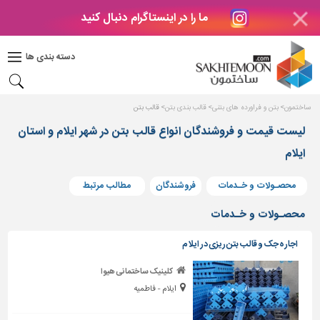
ما را در اینستاگرام دنبال کنید
دکوراسیون
داخلی
دسته بندی ها
بتن
و
فراورده
ساختمون
بتن و فراورده های بتنی
قالب بندی بتن
قالب بتن
های
بتنی
لیست قیمت و فروشندگان انواع قالب بتن در شهر ایلام و استان
ایلام
درب
و
پنجره
محصـولات و خـدمات
فروشندگان
مطالب مرتبط
مصالح
محصـولات و خـدمات
ساختمانی
اجاره جک و قالب بتن ریزی در ایلام
پله،
نرده
کلینیک ساختمانی هیوا
و
ایلام - فاطمیه
حفاظ