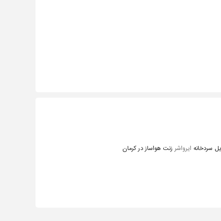
یل سردخانه
ایرواشر
زنت هواساز در کرمان