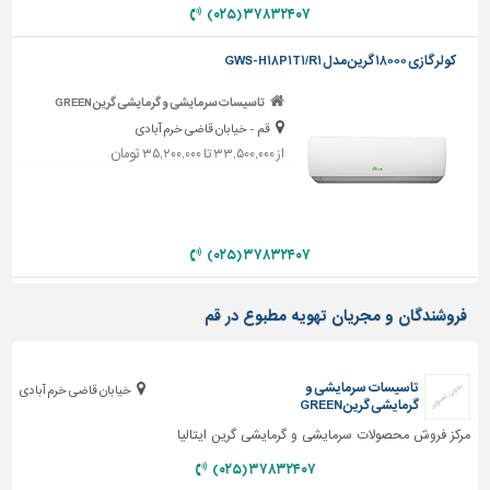
دیوارپوش،
۳۷۸۳۲۴۰۷ (۰۲۵)
کفپوش
و
کولر گازی ۱۸۰۰۰ گرین مدل GWS-H۱۸P۱T۱/R۱
سنگ
تاسیسات سرمایشی و گرمایشی گرین GREEN
سرویس
قم - خیابان قاضی خرم آبادی
بهداشتی
از ۳۳,۵۰۰,۰۰۰ تا ۳۵,۲۰۰,۰۰۰ تومان
ابزار،یراق
و
ماشین
آلات
۳۷۸۳۲۴۰۷ (۰۲۵)
برقی،روشنایی،ایمنی
فروشندگان و مجریان تهویه مطبوع در قم
محوطه
سازی
و
تاسیسات سرمایشی و
خیابان قاضی خرم آبادی
نما
گرمایشی گرین GREEN
مرکز فروش محصولات سرمایشی و گرمایشی گرین ایتالیا
ساخت
و
۳۷۸۳۲۴۰۷ (۰۲۵)
ساز