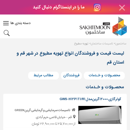
ما را در اینستاگرام دنبال کنید
دکوراسیون
داخلی
دسته بندی ها
بتن
و
فراورده
ساختمون
تاسیسات ساختمان
تهویه مطبوع
های
بتنی
لیست قیمت و فروشندگان انواع تهویه مطبوع در شهر قم و
استان قم
درب
و
پنجره
محصـولات و خـدمات
فروشندگان
مطالب مرتبط
مصالح
محصـولات و خـدمات
ساختمانی
کولر گازی ۱۲۰۰۰ گرین مدل GWS-H۱۲P۱T۱/R۱
پله،
نرده
تاسیسات سرمایشی و گرمایشی گرین GREEN
و
قم - خیابان قاضی خرم آبادی
حفاظ
از ۲۵,۷۰۰,۰۰۰ تا ۲۶,۹۰۰,۰۰۰ تومان