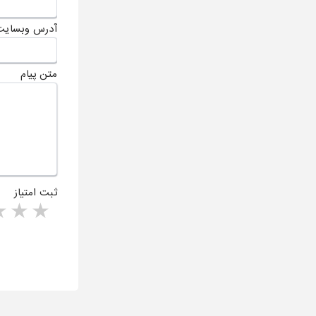
آدرس وبسایت
متن پیام
ثبت امتیاز
rs
1 star
ا