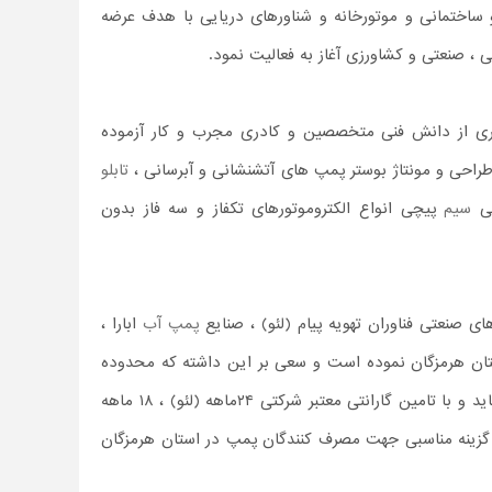
ساختمانی و موتورخانه و شناورهای دریایی با هدف عرضه
، صنعتی و کشاورزی آغاز به فعالیت نمود.
گیری از دانش فنی متخصصین و کادری مجرب و کار آزموده
طراحی و مونتاژ بوستر پمپ های آتشنشانی و آبرسانی ،
تابلو
حی
سیم
پیچی انواع الکتروموتورهای تکفاز و سه فاز بدون
 صنعتی فناوران تهویه پیام (لئو) ، صنایع
پمپ آب
ابارا ،
تان هرمزگان نموده است و سعی بر این داشته که محدوده
وسیعی از محصولات صنعتی و خانگی را که در بازار ایران مورد مصرف میباشد را موجود نماید و با تامین گارانتی معتبر شرکتی ۲۴ماهه (لئو) ، ۱۸ ماهه
لات گزینه مناسبی جهت مصرف کنندگان پمپ در استان هرمزگان