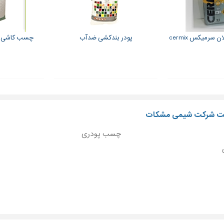
رمیکس cermix
پودر بندکشی ضدآب
چسب کاشی و
لیت شرکت شیمی مشکات
چسب پودری