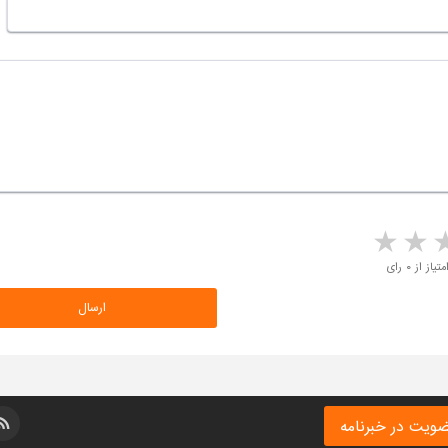
5 stars
4 stars
3 stars
2 sta
متیاز از ۰ رای
ویت در خبرنامه