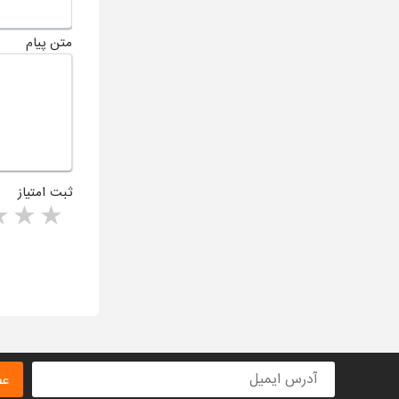
متن پیام
ثبت امتیاز
rs
1 star
ا
عض