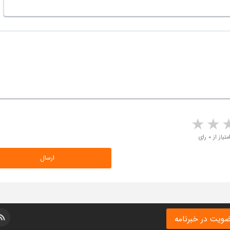
5 stars
4 stars
3 stars
2 sta
متیاز از ۰ رای
ویت در خبرنامه