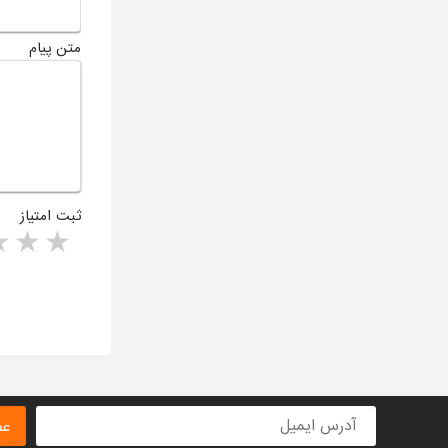
متن پیام
ثبت امتیاز
rs
1 star
ا
عض