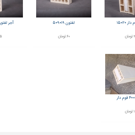
ر ۲۰*۱۵
لفتون ۱۹*۹*۵
آجر لفتون ۲۱.۵*۱۰*
ان
۶۰ تومان
۸۵ ت
ان