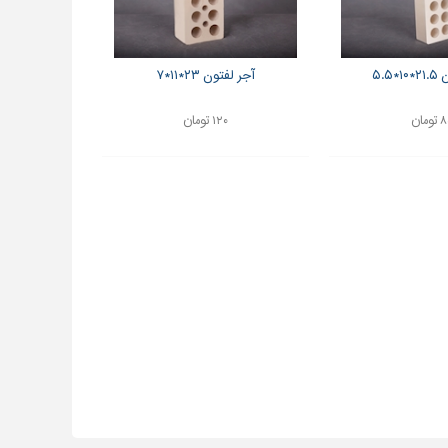
۵.۵
آجر لفتون ۲۳*۱۱*۷
ومان
۱۲۰ تومان