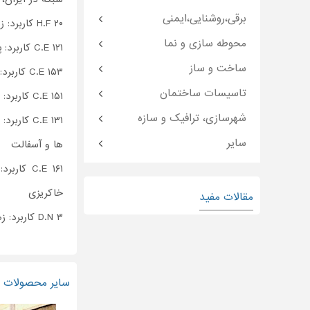
برقی،روشنایی،ایمنی
H.F ۲۰ کاربرد: زهکشی زونهای سنگی و خاکی(تونل ها)
محوطه سازی و نما
C.E ۱۲۱ کاربرد: پایدار نمودن و تقویت
ساخت و ساز
C.E ۱۵۳ کاربرد: ساخت انواع گابیون و تشک های سنگی و سازه های دریایی
تاسیسات ساختمان
C.E ۱۵۱ کاربرد: حفظت سازه های دریایی و سواحل و رودخانه ها،
شهرسازی، ترافیک و سازه
C.E ۱۳۱ کاربرد: پایدار نمودن و تقویت خاکهای ضعیف دستی و تسلیح
سایر
ها و آسفالت
C.E ۱۶۱ کاربرد: روکش
خاکریزی
مقالات مفید
D.N ۳ کاربرد: زهکشی زونهای خاکی و چمن
سایر محصولات و