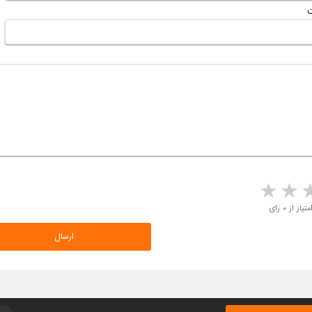
5 stars
4 stars
3 stars
2 sta
متیاز از ۰ رای