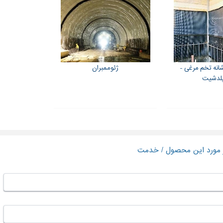
نه تخم مرغی -
ژئوممبران
لدشیت
ر مورد این محصول / خدمت