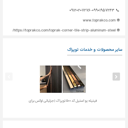
📞 ۰۹۱۲۰۲۰۷۲۷۶-۰۹۹۰۱۹۵۷۲۴۳
🌐 www.toprakco.com
🌐 https://toprakco.com/toprak-corner-tile-strip-aluminum-steel/
سایر محصولات و خدمات توپراک
فیتیله یو استیل کد ۵۰۰ توپراک | جزئیاتی لوکس برای