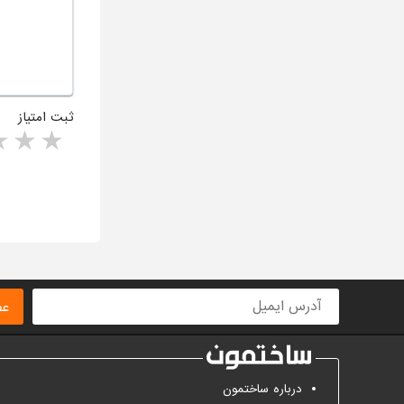
ثبت امتیاز
rs
1 star
ا
عض
درباره ساختمون