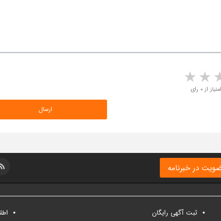
5 stars
4 stars
3 stars
2 sta
متیاز از ۰ رای
ویت در خبرنامه
ثبت آگهی رایگان
اطل