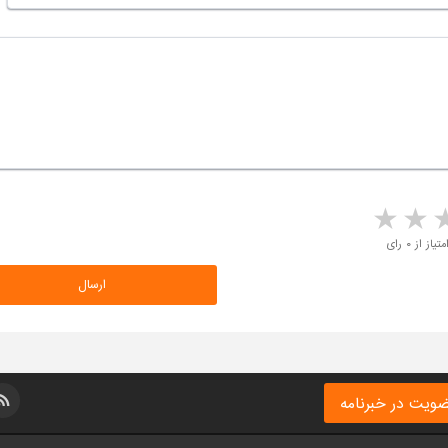
5 stars
4 stars
3 stars
2 sta
متیاز از ۰ رای
ویت در خبرنامه