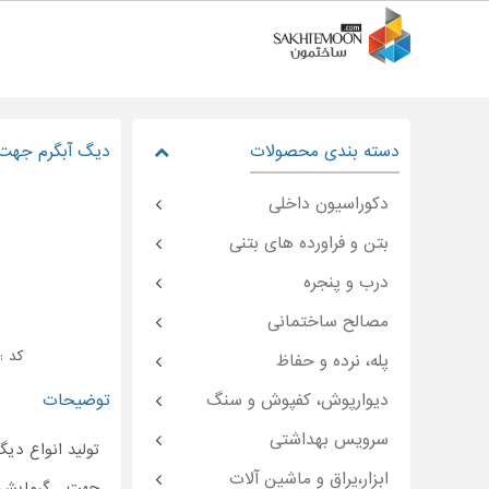
دسته بندی محصولات
دیگ آبگرم جهت
دکوراسیون داخلی
بتن و فراورده های بتنی
درب و پنجره
مصالح ساختمانی
کد : temoon-۴۸۸۸۳
پله، نرده و حفاظ
دیوارپوش، کفپوش و سنگ
توضیحات
سرویس بهداشتی
تولید انواع دی
ابزار،یراق و ماشین آلات
جهت گرمایش