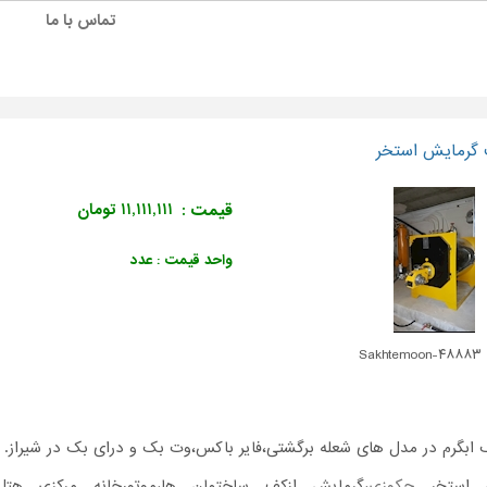
تماس با ما
 گرمایش استخر
قیمت :
۱۱,۱۱۱,۱۱۱ تومان
واحد قیمت : عدد
Sakh
گ ابگرم در مدل های شعله برگشتی،فایر باکس،وت بک و درای بک در شیراز.
 استخر
جکوزی
،گرمایش ازکف ساختمان ها،موتورخانه مرکزی هت