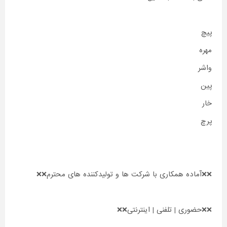
پیچ
مهره
واشر
پین
خار
پرچ
❌❌آماده همکاری با شرکت ها و تولیدکننده های محترم❌❌
❌❌حضوری | تلفنی | اینترنتی❌❌