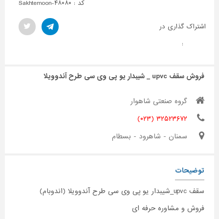
کد : Sakhtemoon-۴۸۰۸۰
اشتراک گذاری در
:
فروش سقف upvc _ شیبدار یو پی وی سی طرح آندوویلا
گروه صنعتی شاهوار
۳۲۵۲۳۶۷۲ (۰۲۳)
سمنان - شاهرود - بسطام
توضیحات
سقف upvc_شیبدار یو پی وی سی طرح آندوویلا (اندوبام)
فروش و مشاوره حرفه ای