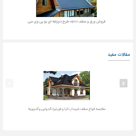
فروش ورق و سقف upvc طرح ذوزنقه ای یو پی وی سی
مقالات مفید
مقایسه انواع سقف شیبدار دکرا و فورتیزا، آندولین و آندوویلا