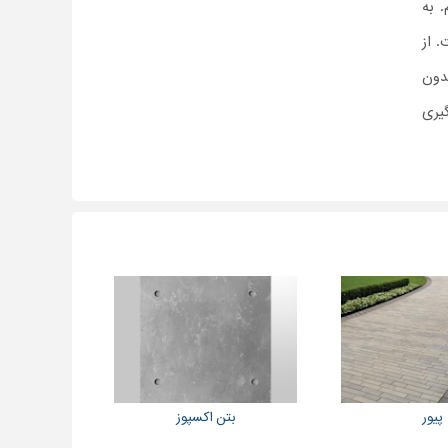
 به
 از
دون
گیری
پیور
بتن اکسپوز