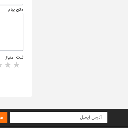
متن پیام
ثبت امتیاز
rs
1 star
ا
عض