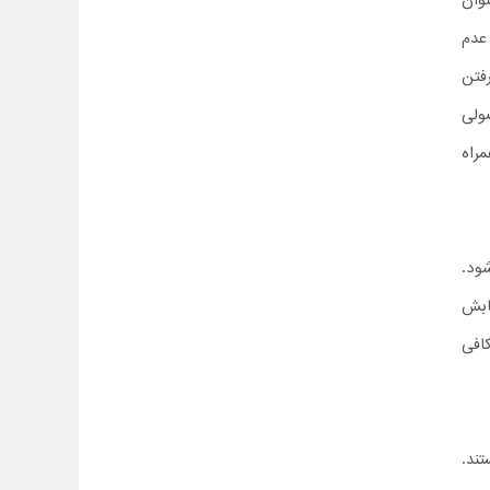
وان
 عدم
فتن
ولی
راه
ود.
ابش
افی
ند.