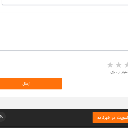
5 stars
4 stars
3 stars
2 sta
متیاز از ۰ رای
ویت در خبرنامه