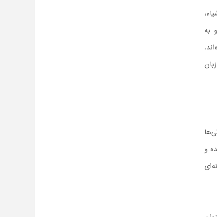
، اشیاء،
 به
ند.
بان
‌ها
ده و
‌ای